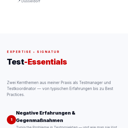
Analyse und Re-Design der QA-Prozesse
📍 Düsseldorf
Weiterentwicklung der Reporting-Plattform
Specialist System Management
iQReP
Excel VBA
Oracle/SQL
HP QC
Jira
Administration des System Management Frameworks
(Tivoli)
Überwachung geschäftskritischer Prozesse
Troubleshooting Tivoli Framework & Enterprise Console
Tivoli
Oracle/SQL
AIX
Perl
Windows NT
EXPERTISE • SIGNATUR
Test
-Essentials
Zwei Kernthemen aus meiner Praxis als Testmanager und
Testkoordinator — von typischen Erfahrungen bis zu Best
Practices.
Negative Erfahrungen &
1
Gegenmaßnahmen
Typische Probleme in Testprojekten — und wie man sie löst