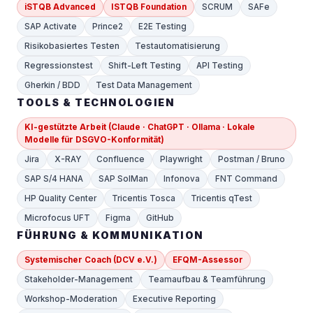
iSTQB Advanced
ISTQB Foundation
SCRUM
SAFe
SAP Activate
Prince2
E2E Testing
Risikobasiertes Testen
Testautomatisierung
Regressionstest
Shift-Left Testing
API Testing
Gherkin / BDD
Test Data Management
TOOLS & TECHNOLOGIEN
KI-gestützte Arbeit (Claude · ChatGPT · Ollama · Lokale
Modelle für DSGVO-Konformität)
Jira
X-RAY
Confluence
Playwright
Postman / Bruno
SAP S/4 HANA
SAP SolMan
Infonova
FNT Command
HP Quality Center
Tricentis Tosca
Tricentis qTest
Microfocus UFT
Figma
GitHub
FÜHRUNG & KOMMUNIKATION
Systemischer Coach (DCV e.V.)
EFQM-Assessor
Stakeholder-Management
Teamaufbau & Teamführung
Workshop-Moderation
Executive Reporting