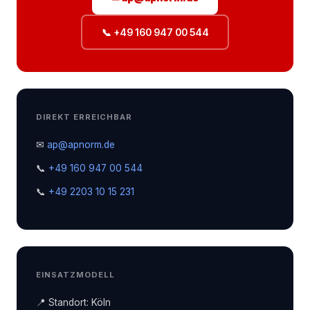
📞 +49 160 947 00 544
DIREKT ERREICHBAR
✉
ap@apnorm.de
📞
+49 160 947 00 544
📞
+49 2203 10 15 231
EINSATZMODELL
📍 Standort: Köln