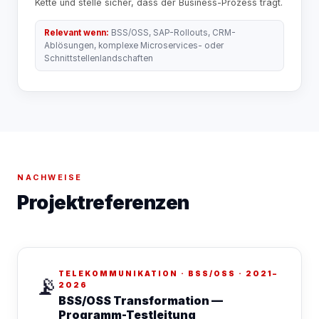
Kette und stelle sicher, dass der Business-Prozess trägt.
Relevant wenn:
BSS/OSS, SAP-Rollouts, CRM-
Ablösungen, komplexe Microservices- oder
Schnittstellenlandschaften
NACHWEISE
Projektreferenzen
TELEKOMMUNIKATION · BSS/OSS · 2021–
📡
2026
BSS/OSS Transformation —
Programm-Testleitung