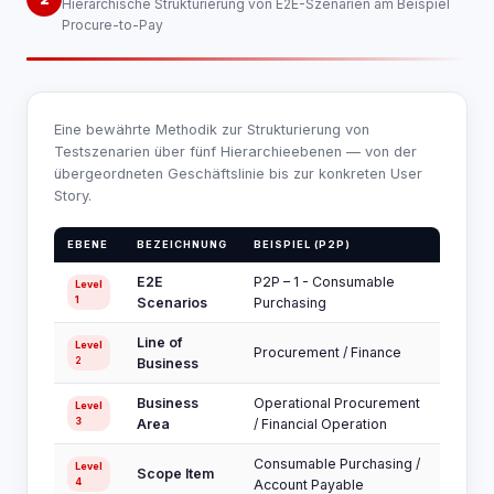
Hierarchische Strukturierung von E2E-Szenarien am Beispiel
Procure-to-Pay
Eine bewährte Methodik zur Strukturierung von
Testszenarien über fünf Hierarchieebenen — von der
übergeordneten Geschäftslinie bis zur konkreten User
Story.
EBENE
BEZEICHNUNG
BEISPIEL (P2P)
E2E
P2P – 1 - Consumable
Level
1
Scenarios
Purchasing
Line of
Level
Procurement / Finance
2
Business
Business
Operational Procurement
Level
3
Area
/ Financial Operation
Consumable Purchasing /
Level
Scope Item
4
Account Payable