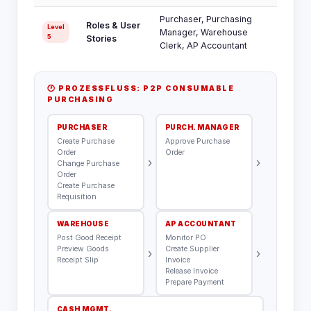
Purchaser, Purchasing
Roles & User
Level
Manager, Warehouse
5
Stories
Clerk, AP Accountant
🕐 PROZESSFLUSS: P2P CONSUMABLE
PURCHASING
PURCHASER
PURCH. MANAGER
Create Purchase
Approve Purchase
Order
Order
›
›
Change Purchase
Order
Create Purchase
Requisition
WAREHOUSE
AP ACCOUNTANT
Post Good Receipt
Monitor PO
Preview Goods
Create Supplier
›
›
Receipt Slip
Invoice
Release Invoice
Prepare Payment
CASH MGMT.