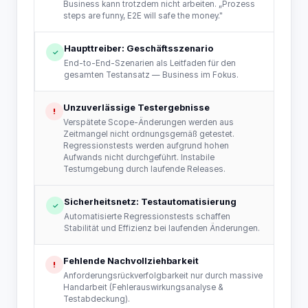
Business kann trotzdem nicht arbeiten. „Prozess
steps are funny, E2E will safe the money."
Haupttreiber: Geschäftsszenario
✓
End-to-End-Szenarien als Leitfaden für den
gesamten Testansatz — Business im Fokus.
Unzuverlässige Testergebnisse
!
Verspätete Scope-Änderungen werden aus
Zeitmangel nicht ordnungsgemäß getestet.
Regressionstests werden aufgrund hohen
Aufwands nicht durchgeführt. Instabile
Testumgebung durch laufende Releases.
Sicherheitsnetz: Testautomatisierung
✓
Automatisierte Regressionstests schaffen
Stabilität und Effizienz bei laufenden Änderungen.
Fehlende Nachvollziehbarkeit
!
Anforderungsrückverfolgbarkeit nur durch massive
Handarbeit (Fehlerauswirkungsanalyse &
Testabdeckung).